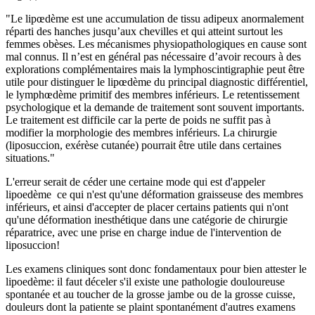
"Le lipœdème est une accumulation de tissu adipeux anormalement
réparti des hanches jusqu’aux chevilles et qui atteint surtout les
femmes obèses. Les mécanismes physiopathologiques en cause sont
mal connus. Il n’est en général pas nécessaire d’avoir recours à des
explorations complémentaires mais la lymphoscintigraphie peut être
utile pour distinguer le lipœdème du principal diagnostic différentiel,
le lymphœdème primitif des membres inférieurs. Le retentissement
psychologique et la demande de traitement sont souvent importants.
Le traitement est difficile car la perte de poids ne suffit pas à
modifier la morphologie des membres inférieurs. La chirurgie
(liposuccion, exérèse cutanée) pourrait être utile dans certaines
situations."
L'erreur serait de céder une certaine mode qui est d'appeler
lipoedème ce qui n'est qu'une déformation graisseuse des membres
inférieurs, et ainsi d'accepter de placer certains patients qui n'ont
qu'une déformation inesthétique dans une catégorie de chirurgie
réparatrice, avec une prise en charge indue de l'intervention de
liposuccion!
Les examens cliniques sont donc fondamentaux pour bien attester le
lipoedème: il faut déceler s'il existe une pathologie douloureuse
spontanée et au toucher de la grosse jambe ou de la grosse cuisse,
douleurs dont la patiente se plaint spontanément d'autres examens