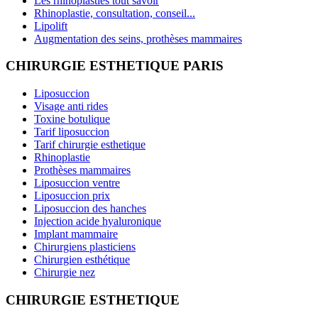
Les rhinoplasties tout savoir
Rhinoplastie, consultation, conseil...
Lipolift
Augmentation des seins, prothèses mammaires
CHIRURGIE ESTHETIQUE PARIS
Liposuccion
Visage anti rides
Toxine botulique
Tarif liposuccion
Tarif chirurgie esthetique
Rhinoplastie
Prothèses mammaires
Liposuccion ventre
Liposuccion prix
Liposuccion des hanches
Injection acide hyaluronique
Implant mammaire
Chirurgiens plasticiens
Chirurgien esthétique
Chirurgie nez
CHIRURGIE ESTHETIQUE