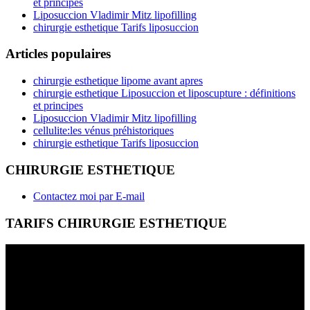
et principes
Liposuccion Vladimir Mitz lipofilling
chirurgie esthetique Tarifs liposuccion
Articles populaires
chirurgie esthetique lipome avant apres
chirurgie esthetique Liposuccion et liposcupture : définitions
et principes
Liposuccion Vladimir Mitz lipofilling
cellulite:les vénus préhistoriques
chirurgie esthetique Tarifs liposuccion
CHIRURGIE ESTHETIQUE
Contactez moi par E-mail
TARIFS CHIRURGIE ESTHETIQUE